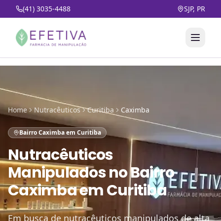
(41) 3035-4488
SJP, PR
Home
Nutracêuticos
Curitiba
Caximba
Bairro Caximba em Curitiba
Nutracêuticos
Manipulados
no
Bairro
Caximba em Curitiba
Em busca de nutracêuticos manipulados de alta