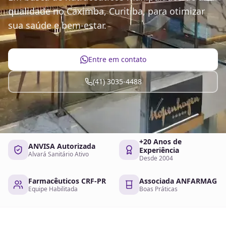
qualidade no Caximba, Curitiba, para otimizar
sua saúde e bem-estar.
Entre em contato
(41) 3035-4488
+20 Anos de
ANVISA Autorizada
Experiência
Alvará Sanitário Ativo
Desde 2004
Farmacêuticos CRF-PR
Associada ANFARMAG
Equipe Habilitada
Boas Práticas