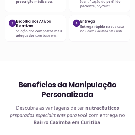
prescrição médica ou
Identificação do
perfil do
nutricional
para entender as
paciente
,
objetivos
necessidades específicas.
terapêuticos
e possíveis
interações.
Escolha dos Ativos
Entrega
3
4
Bioativos
Entrega rápida
na sua casa
Seleção dos
compostos mais
no
Bairro Caximba em Curitiba
adequados
com base em
ou retire em uma de nossas
evidências científicas
.
unidades.
Benefícios da Manipulação
Personalizada
Descubra as vantagens de ter
nutracêuticos
preparados especialmente para você
com entrega no
Bairro Caximba em Curitiba
.