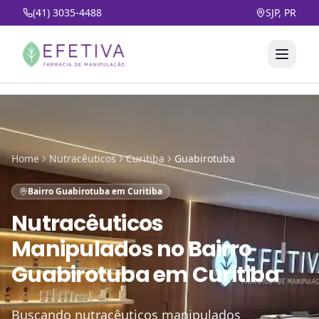
(41) 3035-4488
SJP, PR
Home
Nutracêuticos
Curitiba
Guabirotuba
Bairro Guabirotuba em Curitiba
Nutracêuticos
Manipulados
no
Bairro
Guabirotuba em Curitiba
Buscando nutracêuticos manipulados