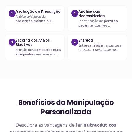
Avaliação da Prescrição
Análise das
1
2
Necessidades
Análise cuidadosa
da
prescrição médica ou
Identificação do
perfil do
nutricional
para entender as
paciente
,
objetivos
necessidades específicas.
terapêuticos
e possíveis
interações.
Escolha dos Ativos
Entrega
3
4
Bioativos
Entrega rápida
na sua casa
Seleção dos
compostos mais
no
Bairro Guabirotuba em
adequados
com base em
Curitiba
ou retire em uma de
evidências científicas
.
nossas unidades.
Benefícios da Manipulação
Personalizada
Descubra as vantagens de ter
nutracêuticos