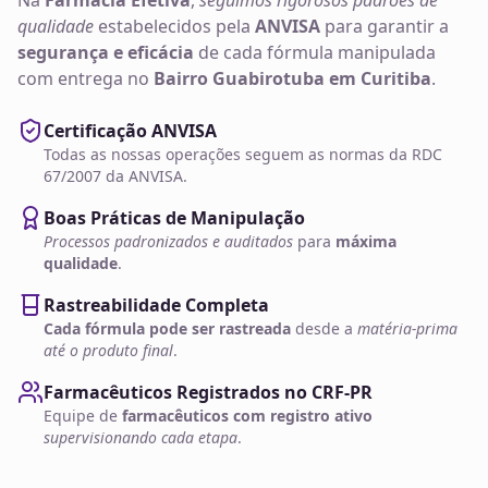
Na
Farmácia Efetiva
,
seguimos rigorosos padrões de
qualidade
estabelecidos pela
ANVISA
para garantir a
segurança e eficácia
de cada fórmula manipulada
com entrega no
Bairro Guabirotuba em Curitiba
.
Certificação ANVISA
Todas as nossas operações seguem as normas da RDC
67/2007 da ANVISA.
Boas Práticas de Manipulação
Processos padronizados e auditados
para
máxima
qualidade
.
Rastreabilidade Completa
Cada fórmula pode ser rastreada
desde a
matéria-prima
até o produto final
.
Farmacêuticos Registrados no CRF-PR
Equipe de
farmacêuticos com registro ativo
supervisionando cada etapa
.