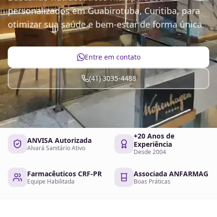
personalizados em Guabirotuba, Curitiba, para
otimizar sua saúde e bem-estar de forma única.
Entre em contato
(41) 3035-4488
+20 Anos de
ANVISA Autorizada
Experiência
Alvará Sanitário Ativo
Desde 2004
Farmacêuticos CRF-PR
Associada ANFARMAG
Equipe Habilitada
Boas Práticas