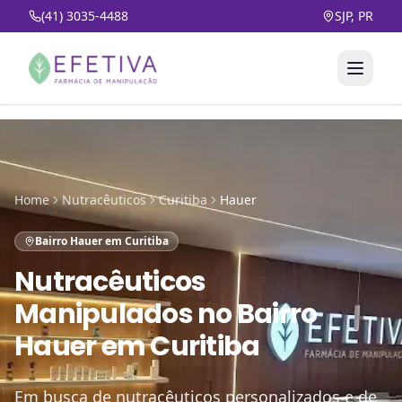
(41) 3035-4488
SJP, PR
Home
Nutracêuticos
Curitiba
Hauer
Bairro Hauer em Curitiba
Nutracêuticos
Manipulados
no
Bairro
Hauer em Curitiba
Em busca de nutracêuticos personalizados e de