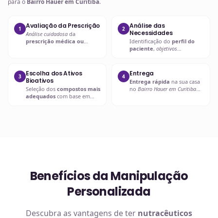
para o
Bairro Hauer em Curitiba
.
Avaliação da Prescrição
Análise das
1
2
Necessidades
Análise cuidadosa
da
prescrição médica ou
Identificação do
perfil do
nutricional
para entender as
paciente
,
objetivos
necessidades específicas.
terapêuticos
e possíveis
interações.
Escolha dos Ativos
Entrega
3
4
Bioativos
Entrega rápida
na sua casa
Seleção dos
compostos mais
no
Bairro Hauer em Curitiba
adequados
com base em
ou retire em uma de nossas
evidências científicas
.
unidades.
Benefícios da Manipulação
Personalizada
Descubra as vantagens de ter
nutracêuticos