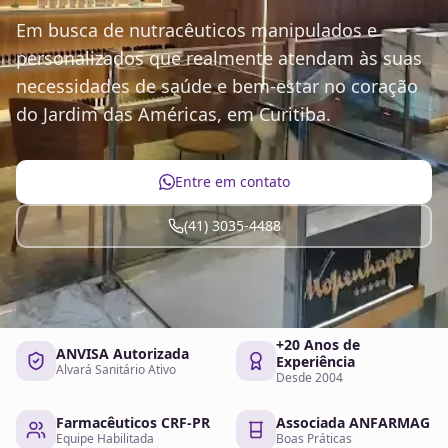
Em busca de nutracêuticos manipulados e
personalizados que realmente atendam às suas
necessidades de saúde e bem-estar no coração
do Jardim das Américas, em Curitiba.
Entre em contato
(41) 3035-4488
+20 Anos de
ANVISA Autorizada
Experiência
Alvará Sanitário Ativo
Desde 2004
Farmacêuticos CRF-PR
Associada ANFARMAG
Equipe Habilitada
Boas Práticas