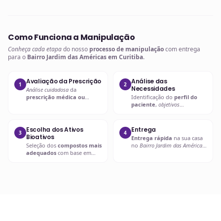
Como Funciona a Manipulação
Conheça cada etapa
do nosso
processo de manipulação
com entrega
para o
Bairro Jardim das Américas em Curitiba
.
Avaliação da Prescrição
Análise das
1
2
Necessidades
Análise cuidadosa
da
prescrição médica ou
Identificação do
perfil do
nutricional
para entender as
paciente
,
objetivos
necessidades específicas.
terapêuticos
e possíveis
interações.
Escolha dos Ativos
Entrega
3
4
Bioativos
Entrega rápida
na sua casa
Seleção dos
compostos mais
no
Bairro Jardim das Américas
adequados
com base em
em Curitiba
ou retire em uma
evidências científicas
.
de nossas unidades.