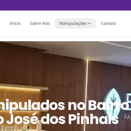
Início
Sobre Nós
Manipulações
Contato
nipulados
no
Bairro
 José dos Pinhais