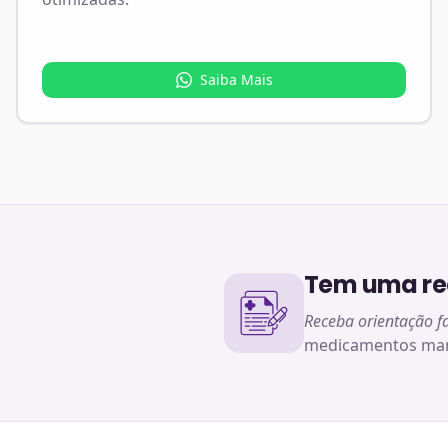
Saiba Mais
Tem uma rec
Receba orientação f
medicamentos man