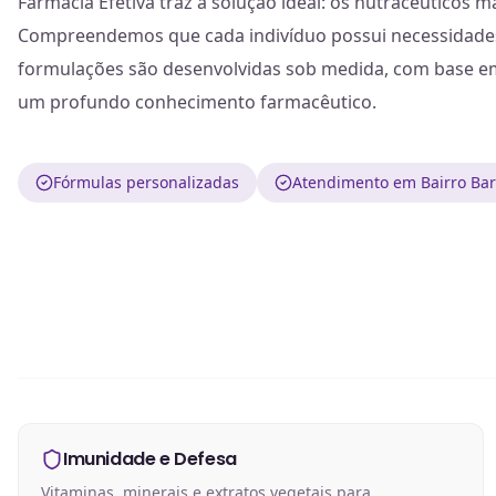
Farmácia Efetiva traz a solução ideal: os nutracêuticos 
Compreendemos que cada indivíduo possui necessidades 
formulações são desenvolvidas sob medida, com base em 
um profundo conhecimento farmacêutico.
Fórmulas personalizadas
Atendimento em Bairro Barr
Imunidade e Defesa
Vitaminas, minerais e extratos vegetais para