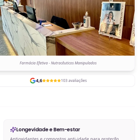
Farmácia Efetiva - Nutracêuticos Manipulados
4,6
103 avaliações
Longevidade e Bem-estar
Antioxidantes e compostos anti-idade para
proteção