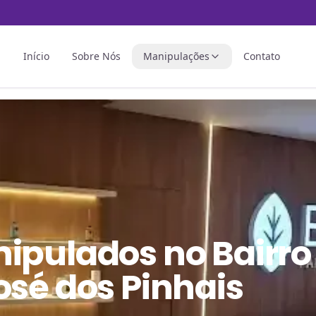
Início
Sobre Nós
Manipulações
Contato
nipulados
no
Bairro
osé dos Pinhais