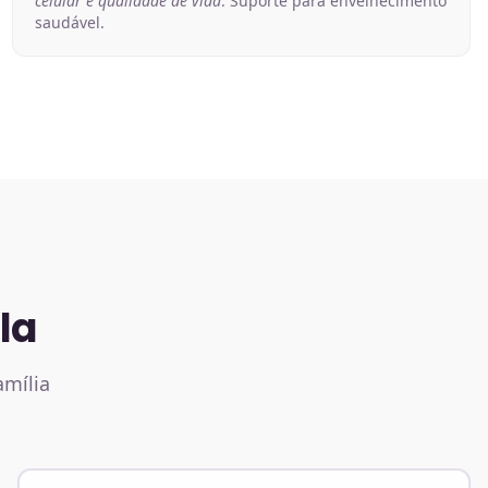
celular e qualidade de vida
. Suporte para envelhecimento
saudável.
la
amília