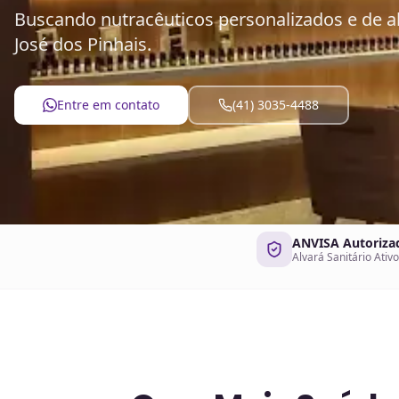
Buscando nutracêuticos personalizados e de al
José dos Pinhais.
Entre em contato
(41) 3035-4488
ANVISA Autoriza
Alvará Sanitário Ativo