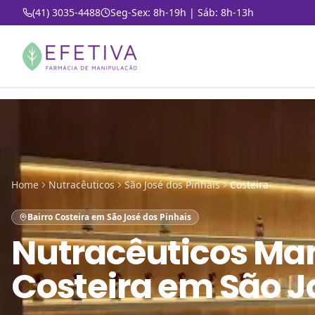
(41) 3035-4488
Seg-Sex: 8h-19h | Sáb: 8h-13h
Home
Nutracêuticos
São José dos Pinhais
Costeira
Bairro Costeira em São José dos Pinhais
Nutracêuticos Ma
Costeira em São J