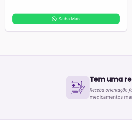
Saiba Mais
Tem uma rec
Receba orientação f
medicamentos man