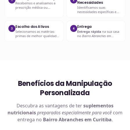
Necessidades
Recebemos e analisamos a
prescrição médica ou
Identificamos suas
nutricional, verificando
necessidades específicas e
dosagens e interações.
objetivos com a
suplementação.
Escolha dos Ativos
Entrega
3
4
Selecionamos as matérias-
Entrega rápida
na sua casa
primas de melhor qualidade
no
Bairro Abranches em
e biodisponibilidade para
Curitiba
ou retire em uma de
sua fórmula.
nossas unidades.
Benefícios da Manipulação
Personalizada
Descubra as vantagens de ter
suplementos
nutricionais
preparados especialmente para você
com
entrega no
Bairro Abranches em Curitiba
.