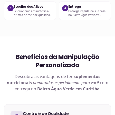
suplementação.
Escolha dos Ativos
Entrega
3
4
Selecionamos as matérias-
Entrega rápida
na sua casa
primas de melhor qualidade
no
Bairro Água Verde em
e biodisponibilidade para
Curitiba
ou retire em uma de
sua fórmula.
nossas unidades.
Benefícios da Manipulação
Personalizada
Descubra as vantagens de ter
suplementos
nutricionais
preparados especialmente para você
com
entrega no
Bairro Água Verde em Curitiba
.
Controle de Qualidade