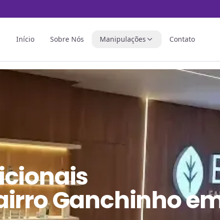
Início
Sobre Nós
Manipulações
Contato
icionais
airro Ganchinho e