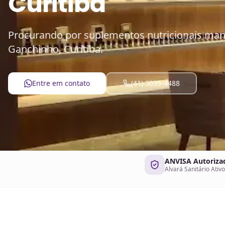
Curitiba
Procurando por suplementos nutricionais mani
Ganchinho, Curitiba.
Entre em contato
(41) 3035-4488
ANVISA Autoriza
Alvará Sanitário Ativo