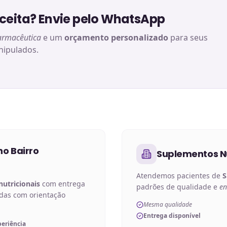
eita? Envie pelo WhatsApp
armacêutica
e um
orçamento personalizado
para seus
ipulados.
no
Bairro
Suplementos Nu
Atendemos pacientes de
S
utricionais
com entrega
padrões de qualidade e
en
adas com orientação
Mesma qualidade
Entrega disponível
periência