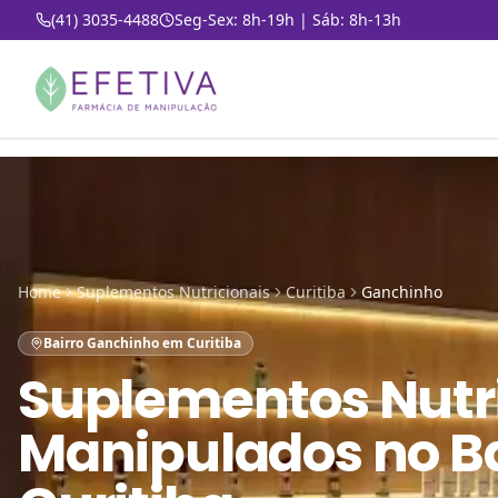
(41) 3035-4488
Seg-Sex: 8h-19h | Sáb: 8h-13h
Home
Suplementos Nutricionais
Curitiba
Ganchinho
Bairro Ganchinho em Curitiba
Suplementos Nutr
Manipulados
no
B