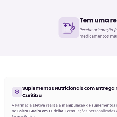
Tem uma rec
Receba orientação f
medicamentos man
Suplementos Nutricionais
com Entrega 
Curitiba
A
Farmácia Efetiva
realiza a
manipulação de
suplementos n
no
Bairro Guaíra em Curitiba
. Formulações personalizadas
farmacêutica.