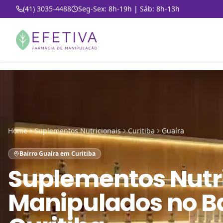
(41) 3035-4488
Seg-Sex: 8h-19h | Sáb: 8h-13h
Home
Suplementos Nutricionais
Curitiba
Guaíra
Bairro Guaíra em Curitiba
Suplementos Nutr
Manipulados
no
B