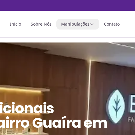
Início
Sobre Nós
Manipulações
Contato
icionais
airro Guaíra em