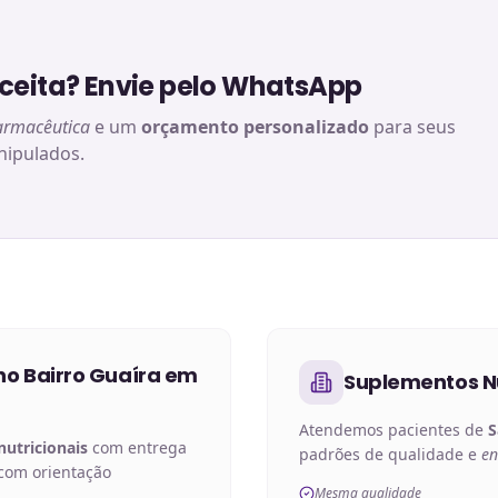
eita? Envie pelo WhatsApp
armacêutica
e um
orçamento personalizado
para seus
ipulados.
no
Bairro Guaíra em
Suplementos Nu
Atendemos pacientes de
S
utricionais
com entrega
padrões de qualidade e
en
 com orientação
Mesma qualidade