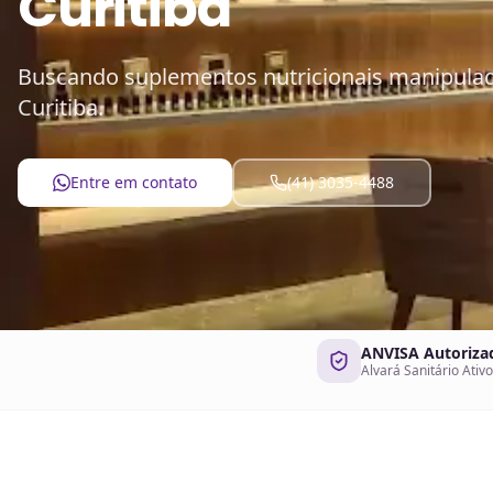
Curitiba
Buscando suplementos nutricionais manipulado
Curitiba.
Entre em contato
(41) 3035-4488
ANVISA Autoriza
Alvará Sanitário Ativo