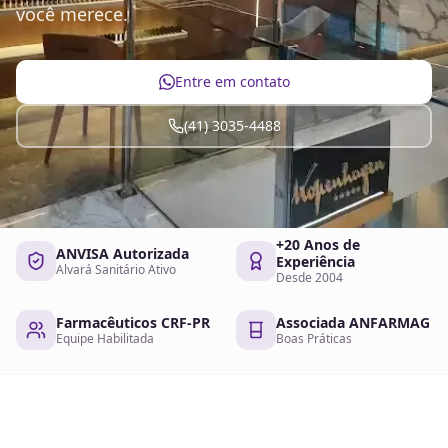
você merece.
Entre em contato
(41) 3035-4488
+20 Anos de
ANVISA Autorizada
Experiência
Alvará Sanitário Ativo
Desde 2004
Farmacêuticos CRF-PR
Associada ANFARMAG
Equipe Habilitada
Boas Práticas