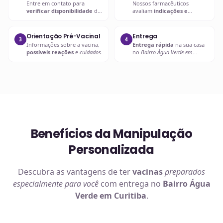
Entre em contato para
Nossos farmacêuticos
verificar disponibilidade
da
avaliam
indicações e
vacina desejada
.
contraindicações
.
Orientação Pré-Vacinal
Entrega
3
4
Informações sobre a vacina,
Entrega rápida
na sua casa
possíveis reações
e
cuidados
.
no
Bairro Água Verde em
Curitiba
ou retire em uma de
nossas unidades.
Benefícios da Manipulação
Personalizada
Descubra as vantagens de ter
vacinas
preparados
especialmente para você
com entrega no
Bairro Água
Verde em Curitiba
.