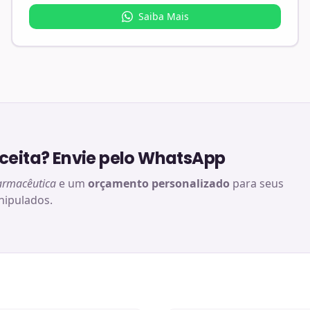
Saiba Mais
eita? Envie pelo WhatsApp
armacêutica
e um
orçamento personalizado
para seus
ipulados.