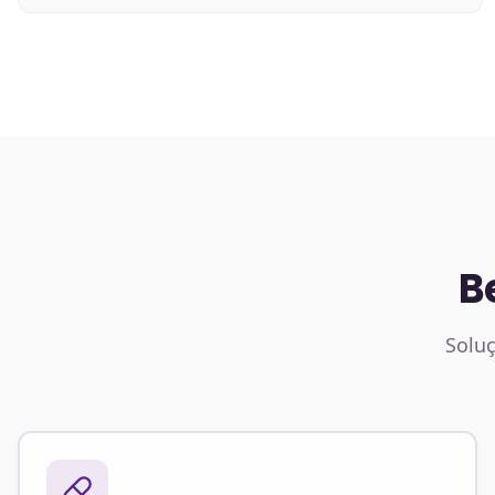
B
Soluç