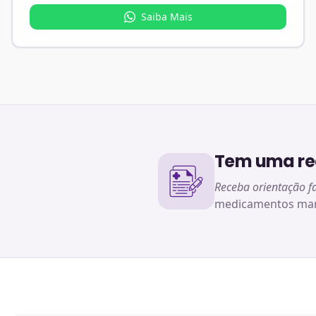
Saiba Mais
Tem uma rec
Receba orientação f
medicamentos man