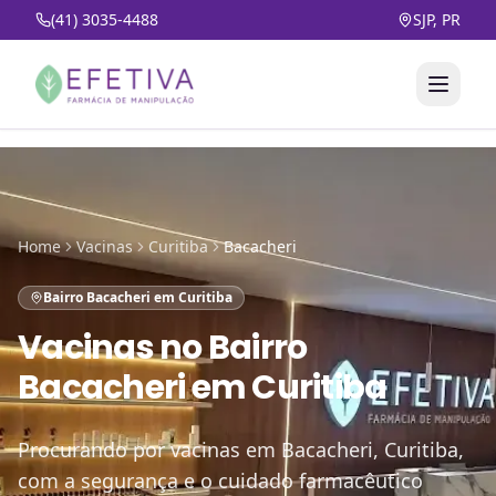
(41) 3035-4488
SJP, PR
Home
Vacinas
Curitiba
Bacacheri
Bairro Bacacheri em Curitiba
Vacinas
no
Bairro
Bacacheri em Curitiba
Procurando por vacinas em Bacacheri, Curitiba,
com a segurança e o cuidado farmacêutico