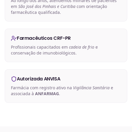
Ao longo dos anos, atendemos milhares de pacientes
em
São José dos Pinhais e Curitiba
com orientação
farmacêutica qualificada.
Farmacêuticos CRF-PR
Profissionais capacitados em
cadeia de frio
e
conservação de imunobiológicos.
Autorizada ANVISA
Farmácia com registro ativo na
Vigilância Sanitária
e
associada à
ANFARMAG
.