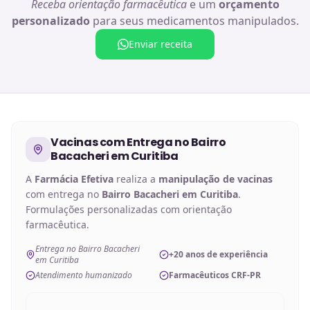
Receba orientação farmacêutica
e um
orçamento
personalizado
para seus medicamentos manipulados.
Enviar receita
Vacinas
com Entrega no
Bairro
Bacacheri em Curitiba
A
Farmácia Efetiva
realiza a
manipulação de
vacinas
com entrega no
Bairro Bacacheri em Curitiba
.
Formulações personalizadas com orientação
farmacêutica.
Entrega no Bairro Bacacheri
+20 anos de experiência
em Curitiba
Atendimento humanizado
Farmacêuticos CRF-PR