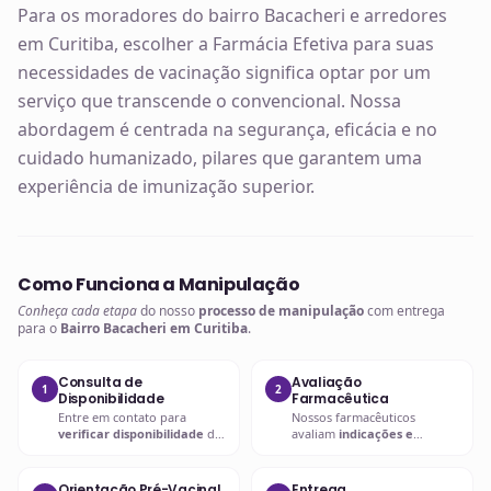
Para os moradores do bairro Bacacheri e arredores
em Curitiba, escolher a Farmácia Efetiva para suas
necessidades de vacinação significa optar por um
serviço que transcende o convencional. Nossa
abordagem é centrada na segurança, eficácia e no
cuidado humanizado, pilares que garantem uma
experiência de imunização superior.
Como Funciona a Manipulação
Conheça cada etapa
do nosso
processo de manipulação
com entrega
para o
Bairro Bacacheri em Curitiba
.
Consulta de
Avaliação
1
2
Disponibilidade
Farmacêutica
Entre em contato para
Nossos farmacêuticos
verificar disponibilidade
da
avaliam
indicações e
vacina desejada
.
contraindicações
.
Orientação Pré-Vacinal
Entrega