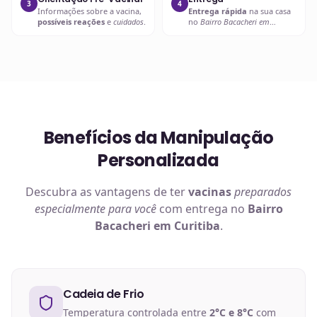
3
4
Informações sobre a vacina,
Entrega rápida
na sua casa
possíveis reações
e
cuidados
.
no
Bairro Bacacheri em
Curitiba
ou retire em uma de
nossas unidades.
Benefícios da Manipulação
Personalizada
Descubra as vantagens de ter
vacinas
preparados
especialmente para você
com entrega no
Bairro
Bacacheri em Curitiba
.
Cadeia de Frio
Temperatura controlada entre
2°C e 8°C
com