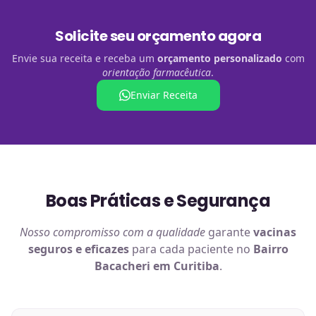
Solicite seu orçamento agora
Envie sua receita e receba um
orçamento personalizado
com
orientação farmacêutica
.
Enviar Receita
Boas Práticas e Segurança
Nosso compromisso com a qualidade
garante
vacinas
seguros e eficazes
para cada paciente no
Bairro
Bacacheri em Curitiba
.