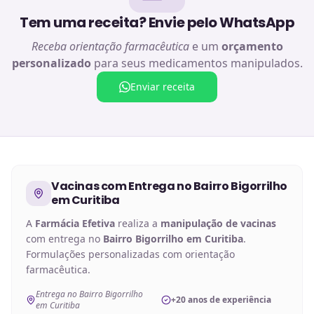
Tem uma receita? Envie pelo WhatsApp
Receba orientação farmacêutica
e um
orçamento
personalizado
para seus medicamentos manipulados.
Enviar receita
Vacinas
com Entrega no
Bairro Bigorrilho
em Curitiba
A
Farmácia Efetiva
realiza a
manipulação de
vacinas
com entrega no
Bairro Bigorrilho em Curitiba
.
Formulações personalizadas com orientação
farmacêutica.
Entrega no Bairro Bigorrilho
+20 anos de experiência
em Curitiba