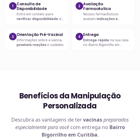
Consulta de
Avaliação
1
2
Disponibilidade
Farmacêutica
Entre em contato para
Nossos farmacêuticos
verificar disponibilidade
da
avaliam
indicações e
vacina desejada
.
contraindicações
.
Orientação Pré-Vacinal
Entrega
3
4
Informações sobre a vacina,
Entrega rápida
na sua casa
possíveis reações
e
cuidados
.
no
Bairro Bigorrilho em
Curitiba
ou retire em uma de
nossas unidades.
Benefícios da Manipulação
Personalizada
Descubra as vantagens de ter
vacinas
preparados
especialmente para você
com entrega no
Bairro
Bigorrilho em Curitiba
.