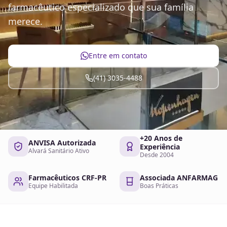
farmacêutico especializado que sua família
merece.
Entre em contato
(41) 3035-4488
+20 Anos de
ANVISA Autorizada
Experiência
Alvará Sanitário Ativo
Desde 2004
Farmacêuticos CRF-PR
Associada ANFARMAG
Equipe Habilitada
Boas Práticas