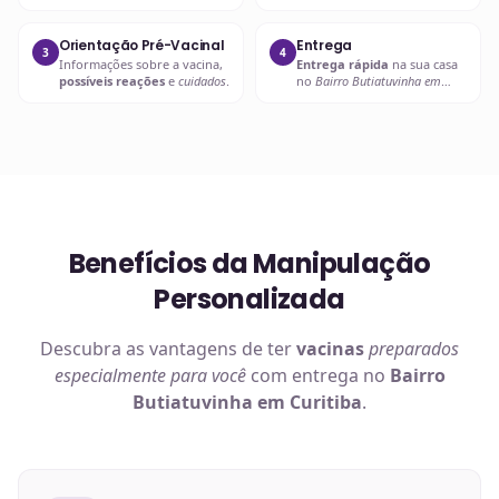
vacina desejada
.
contraindicações
.
Orientação Pré-Vacinal
Entrega
3
4
Informações sobre a vacina,
Entrega rápida
na sua casa
possíveis reações
e
cuidados
.
no
Bairro Butiatuvinha em
Curitiba
ou retire em uma de
nossas unidades.
Benefícios da Manipulação
Personalizada
Descubra as vantagens de ter
vacinas
preparados
especialmente para você
com entrega no
Bairro
Butiatuvinha em Curitiba
.