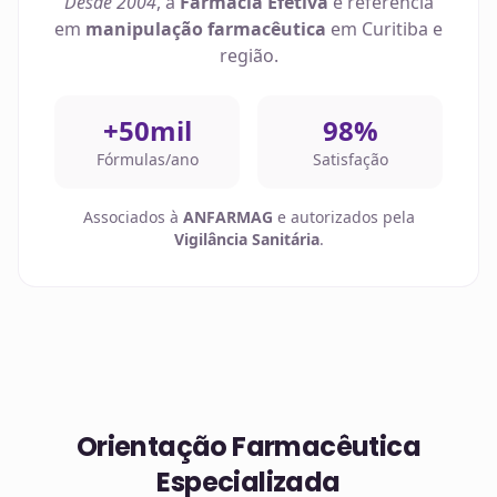
Desde 2004
, a
Farmácia Efetiva
é referência
em
manipulação farmacêutica
em
Curitiba
e
região.
+50mil
98%
Fórmulas/ano
Satisfação
Associados à
ANFARMAG
e autorizados pela
Vigilância Sanitária
.
Orientação Farmacêutica
Especializada