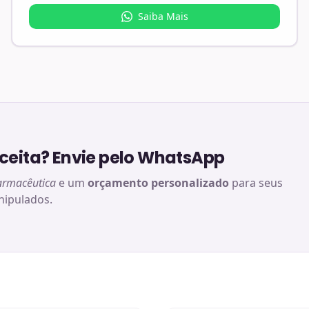
Saiba Mais
eita? Envie pelo WhatsApp
armacêutica
e um
orçamento personalizado
para seus
ipulados.