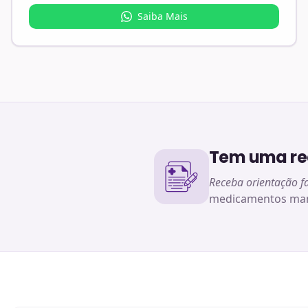
Saiba Mais
Tem uma rec
Receba orientação f
medicamentos man