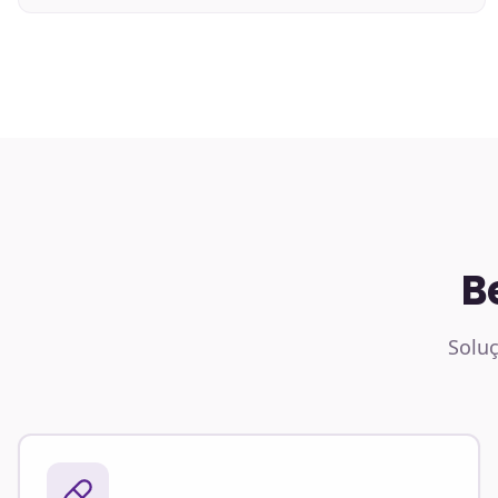
B
Soluç