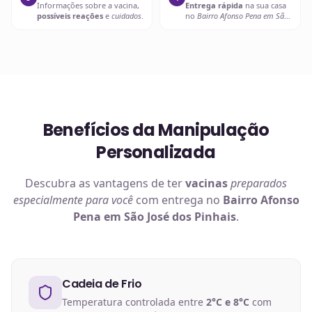
Informações sobre a vacina,
Entrega rápida
na sua casa
possíveis reações
e
cuidados
.
no
Bairro Afonso Pena em São
José dos Pinhais
ou retire em
uma de nossas unidades.
Benefícios da Manipulação
Personalizada
Descubra as vantagens de ter
vacinas
preparados
especialmente para você
com entrega no
Bairro Afonso
Pena em São José dos Pinhais
.
Cadeia de Frio
Temperatura controlada entre
2°C e 8°C
com