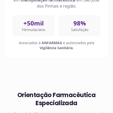
em
manipulação farmacêutica
em
São José
dos Pinhais
e região.
+50mil
98%
Fórmulas/ano
Satisfação
Associados à
ANFARMAG
e autorizados pela
Vigilância Sanitária
.
Orientação Farmacêutica
Especializada