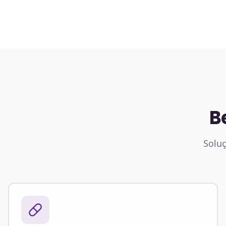
B
Soluç