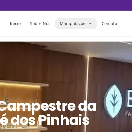
Início
Sobre Nós
Manipulações
Contato
 Campestre da
é dos Pinhais