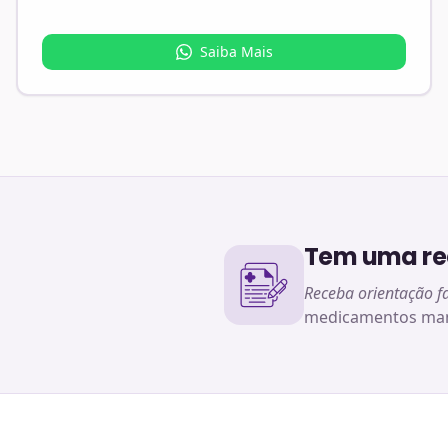
Saiba Mais
Tem uma rec
Receba orientação f
medicamentos man