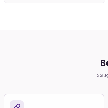
B
Soluç