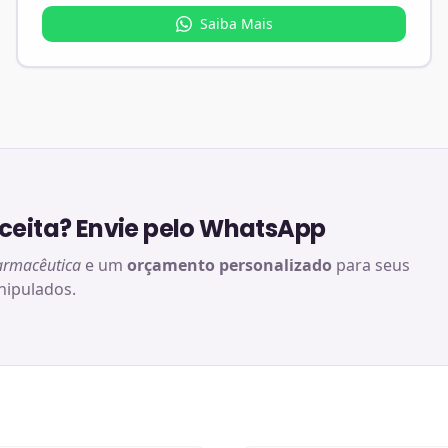
Saiba Mais
eita? Envie pelo WhatsApp
armacêutica
e um
orçamento personalizado
para seus
ipulados.