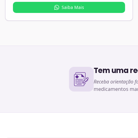
Saiba Mais
Tem uma rec
Receba orientação f
medicamentos man