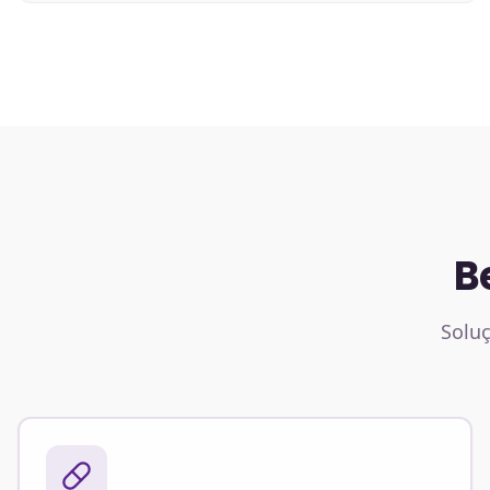
B
Soluç