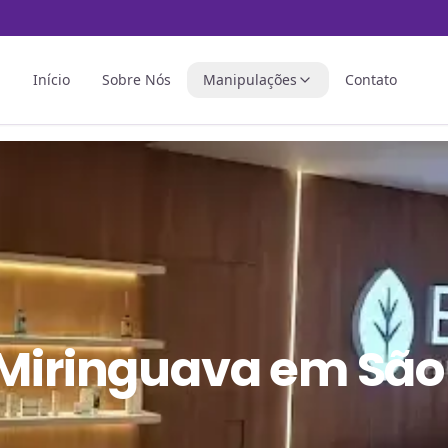
Início
Sobre Nós
Manipulações
Contato
 Miringuava em São