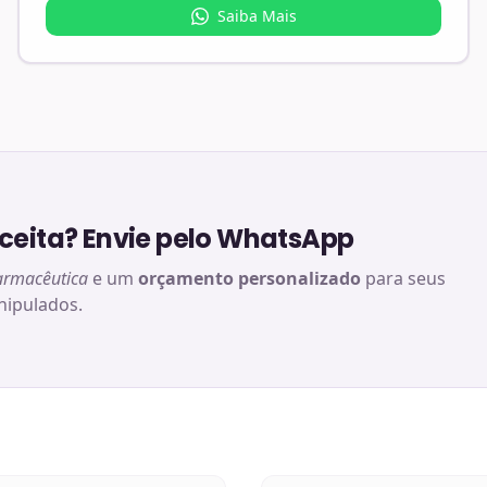
Saiba Mais
eita? Envie pelo WhatsApp
armacêutica
e um
orçamento personalizado
para seus
ipulados.