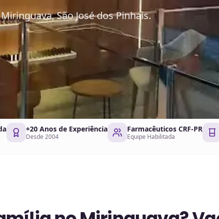
Miringuava, São José dos Pinhais.
da
+20 Anos de Experiência
Farmacêuticos CRF-PR
Desde 2004
Equipe Habilitada
mília no Miringuava? Va