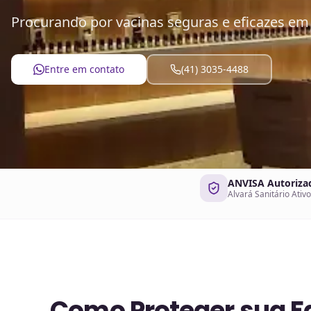
Procurando por vacinas seguras e eficazes em 
Entre em contato
(41) 3035-4488
ANVISA Autoriza
Alvará Sanitário Ativo
Como Proteger sua Fa