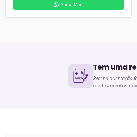
Saiba Mais
Tem uma rec
Receba orientação f
medicamentos man