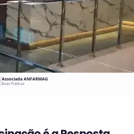
Associada ANFARMAG
Boas Práticas
cinação é a Resposta.